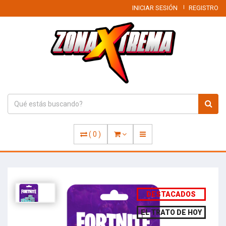
INICIAR SESIÓN
REGISTRO
(
0
)
DESTACADOS
EL TRATO DE HOY