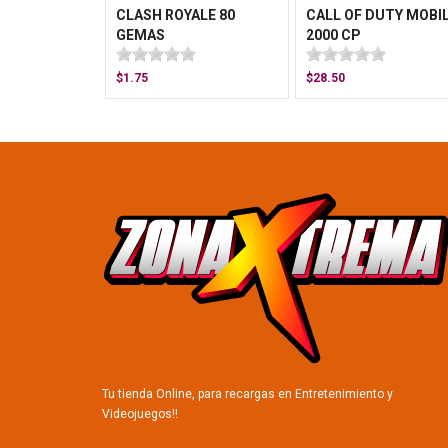
CLASH ROYALE 80
CALL OF DUTY MOBI
GEMAS
2000 CP
$1.75
$28.50
Tu tienda Online, para recargas en Entretenimiento y
Videojuegos!!