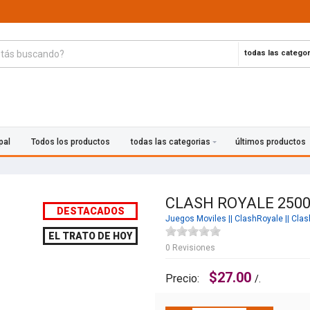
todas las categor
pal
Todos los productos
todas las categorias
últimos productos
CLASH ROYALE 250
DESTACADOS
Juegos Moviles
||
ClashRoyale
||
Clas
EL TRATO DE HOY
0 Revisiones
$27.00
Precio:
/.