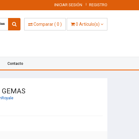
INICIAR SESIÓN
REGISTRO
ias
Comparar
(
0
)
0
Artículo(s)
Contacto
0 GEMAS
hRoyale