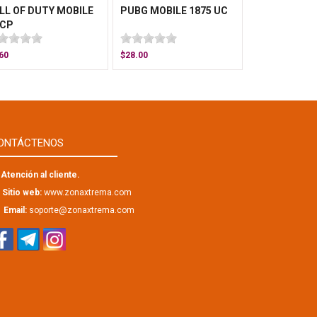
LL OF DUTY MOBILE
PUBG MOBILE 1875 UC
 CP
60
$28.00
ONTÁCTENOS
Atención al cliente.
Sitio web:
www.zonaxtrema.com
Email:
soporte@zonaxtrema.com