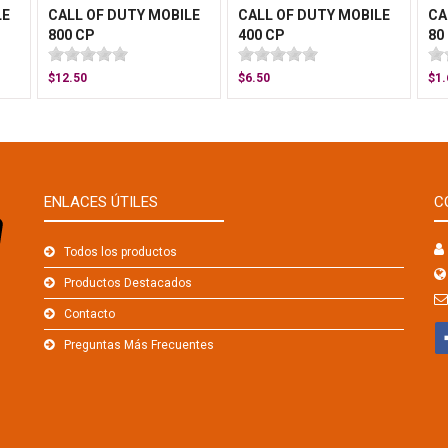
LE
CALL OF DUTY MOBILE
CALL OF DUTY MOBILE
CA
800 CP
400 CP
80
$12.50
$6.50
$1.
ENLACES ÚTILES
C
Todos los productos
Productos Destacados
Contacto
Preguntas Más Frecuentes