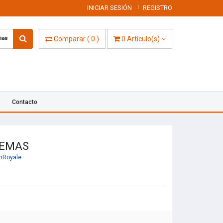
INICIAR SESIÓN
REGISTRO
ias
Comparar
(
0
)
0
Artículo(s)
Contacto
GEMAS
hRoyale