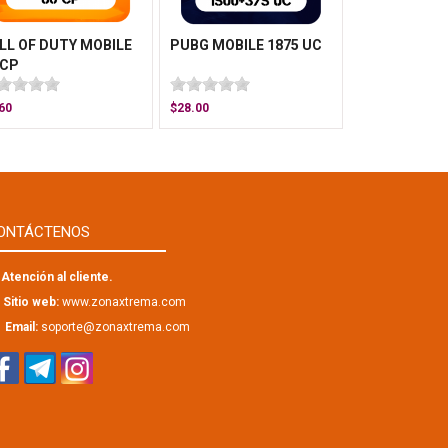
LL OF DUTY MOBILE
PUBG MOBILE 1875 UC
 CP
60
$28.00
ONTÁCTENOS
Atención al cliente.
Sitio web:
www.zonaxtrema.com
Email:
soporte@zonaxtrema.com