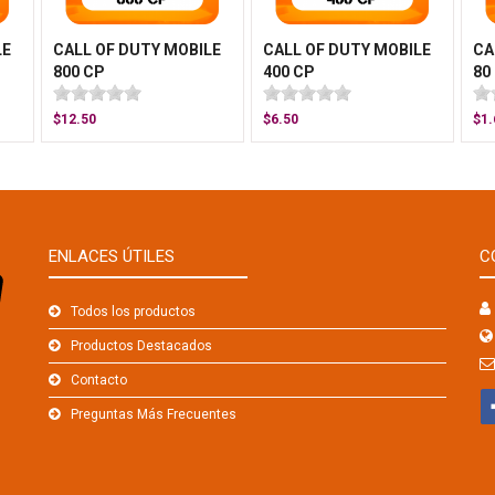
LE
CALL OF DUTY MOBILE
CALL OF DUTY MOBILE
CA
800 CP
400 CP
80
$12.50
$6.50
$1.
ENLACES ÚTILES
C
Todos los productos
Productos Destacados
Contacto
Preguntas Más Frecuentes