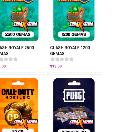
ASH ROYALE 2500
CLASH ROYALE 1200
MAS
GEMAS
.00
$13.50